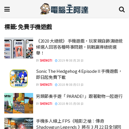
標籤:
免費手機遊戲
《2020 大總統》 手機遊戲，玩家親自飾演總統
候選人回答各種時事問題，挑戰贏得總統選
舉！
BY
SHENGTI
2019 年 08 月 28 日
Sonic The Hedgehog 4 Episode II 手機遊戲，
即日起免費下載
BY
SHENGTI
2018 年 08 月 03 日
另類節奏手遊「 PARADE! 」跟著動物一起遊行
BY
SHENGTI
2018 年 05 月 08 日
手機多人線上 FPS《暗影之槍：傳奇
Shadowgun Legends 》將在 3 月 22 日全球同