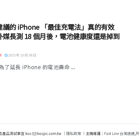
議的 iPhone 「最佳充電法」真的有效
外媒長測 18 個月後，電池健康度還是掉到
I
2025 年 10 月 08 日
了延長 iPhone 的電池壽命 ...
或產品測試事宜 koc
kocpc.com.tw ｜
隱私政策
｜主機維護：
Fast Line 台灣速連
,