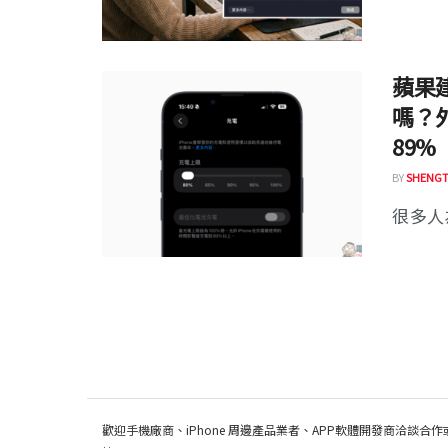
蘋果建
嗎？
89%
BY
SHENGT
很多人為
歡迎手機廠商、iPhone 周邊產品業者、APP軟體開發商洽談合作