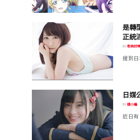
是轉
正統
BY
老衲好
提到日
日媒
BY
達小編
近日有