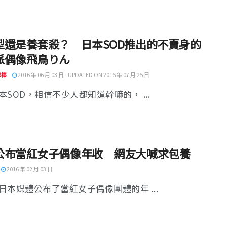
型還是養套殺？ 日本SOD推出的不賣身的
派偶像飛鳥りん
棒棒
2016 年 06 月 03 日 - UPDATED ON 2016 年 07 月 25 日
本SOD，相信不少人都知道幹嘛的， ...
公布當紅女子偶像年收 網友大喊求包養
2016 年 02 月 03 日
日本媒體公布了當紅女子偶像團體的年 ...