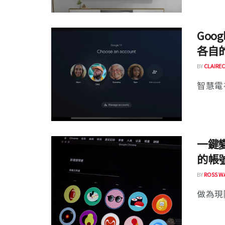
Goo
各自
BY
CLAIREC
智慧電視
一鍵
的帳
BY
ROSS W
做為現