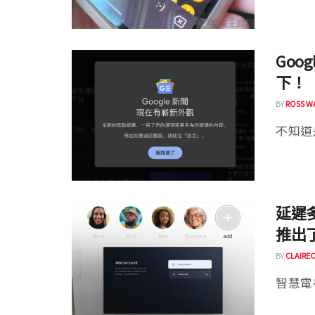
Goo
下！
BY
ROSS W
不知道
延遲多
推出
BY
CLAIREC
智慧電