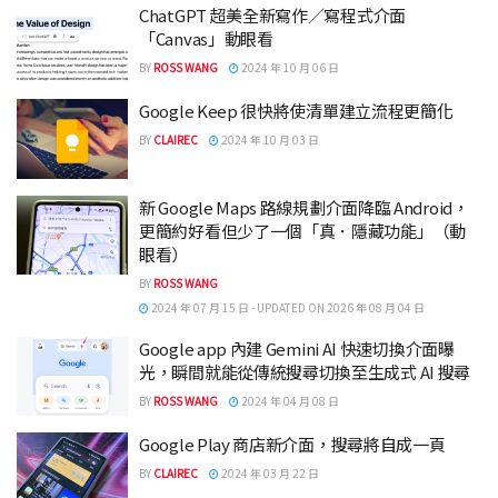
ChatGPT 超美全新寫作／寫程式介面
「Canvas」動眼看
BY
ROSS WANG
2024 年 10 月 06 日
Google Keep 很快將使清單建立流程更簡化
BY
CLAIREC
2024 年 10 月 03 日
新 Google Maps 路線規劃介面降臨 Android，
更簡約好看但少了一個「真．隱藏功能」（動
眼看）
BY
ROSS WANG
2024 年 07 月 15 日 - UPDATED ON 2026 年 08 月 04 日
Google app 內建 Gemini AI 快速切換介面曝
光，瞬間就能從傳統搜尋切換至生成式 AI 搜尋
BY
ROSS WANG
2024 年 04 月 08 日
Google Play 商店新介面，搜尋將自成一頁
BY
CLAIREC
2024 年 03 月 22 日