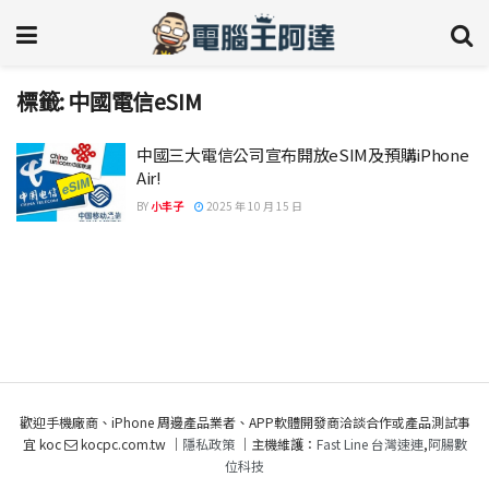
標籤:
中國電信eSIM
中國三大電信公司宣布開放eSIM及預購iPhone
Air!
BY
小丰子
2025 年 10 月 15 日
歡迎手機廠商、iPhone 周邊產品業者、APP軟體開發商洽談合作或產品測試事
宜 koc
kocpc.com.tw ｜
隱私政策
｜主機維護：
Fast Line 台灣速連
,
阿腸數
位科技