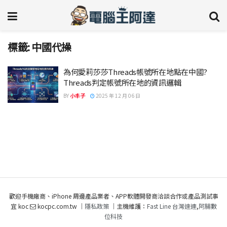
標籤:
中國代操
為何愛莉莎莎Threads帳號所在地點在中國?
Threads判定帳號所在地的資訊邏輯
BY
小丰子
2025 年 12 月 06 日
歡迎手機廠商、iPhone 周邊產品業者、APP軟體開發商洽談合作或產品測試事
宜 koc
kocpc.com.tw ｜
隱私政策
｜主機維護：
Fast Line 台灣速連
,
阿腸數
位科技