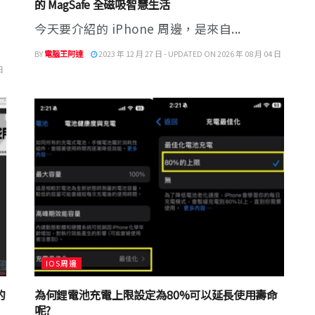
的 MagSafe 全磁吸智慧生活
今天要介紹的 iPhone 周邊，是來自...
BY
電腦王阿達
2023 年 12 月 27 日 - UPDATED ON 2026 年 08 月 04 日
日
IOS周邊
的
為何鋰電池充電上限設定為80%可以延長使用壽命
呢?