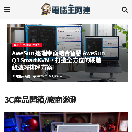
最新科技新聞與報導
AweSun 遠端桌面結合智慧 AweSun
Q1 Smart KVM，打造全方位的硬體
級遠端排障方案
BY
電腦王阿達
2026 年 08 月 06 日
3C產品開箱/廠商邀測