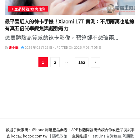
3C產品開箱/廠商邀測
最平易近人的徠卡手機！Xiaomi 17T 實測：不用兩萬也能擁
有真五倍光學變焦與超強電力
想要體驗高質感的徠卡影像，預算卻不想破兩...
BY
達小編
2026 年 05 月 29 日 - UPDATED ON 2026 年 08 月 05 日
1
2
…
162
歡迎手機廠商、iPhone 周邊產品業者、APP軟體開發商洽談合作或產品測試事
宜 koc
kocpc.com.tw ｜
隱私政策
｜主機維護：
Fast Line 台灣速連
,
阿腸數