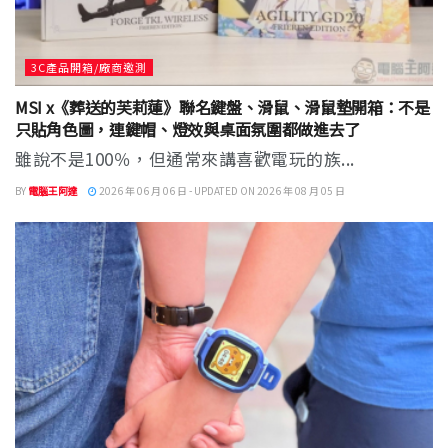
3C產品開箱/廠商邀測
MSI x《葬送的芙莉蓮》聯名鍵盤、滑鼠、滑鼠墊開箱：不是
只貼角色圖，連鍵帽、燈效與桌面氛圍都做進去了
雖說不是100％，但通常來講喜歡電玩的族...
BY
電腦王阿達
2026 年 06 月 06 日 - UPDATED ON 2026 年 08 月 05 日