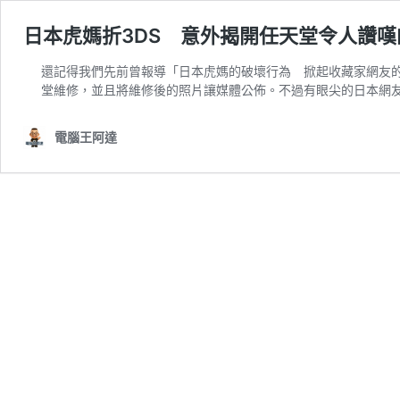
日本虎媽折3DS 意外揭開任天堂令人讚
還記得我們先前曾報導「
日本虎媽的破壞行為 掀起收藏家網友
堂維修，並且將維修後的照片讓媒體公佈。不過有眼尖的日本網
電腦王阿達